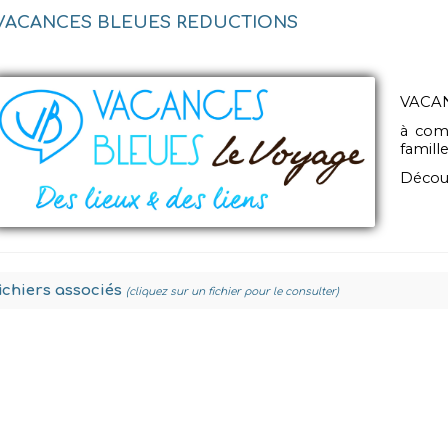
VACANCES BLEUES REDUCTIONS
VACAN
à comp
famill
Découv
fichiers associés
(cliquez sur un fichier pour le consulter)